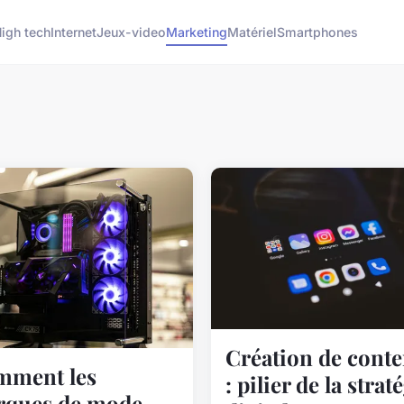
igh tech
Internet
Jeux-video
Marketing
Matériel
Smartphones
Création de cont
mment les
: pilier de la strat
rques de mode