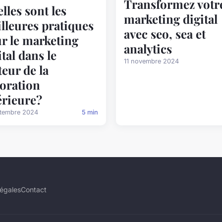
Transformez votr
lles sont les
marketing digital
lleures pratiques
avec seo, sea et
r le marketing
analytics
ital dans le
11 novembre 2024
teur de la
oration
érieure?
ptembre 2024
5 min
légales
Contact