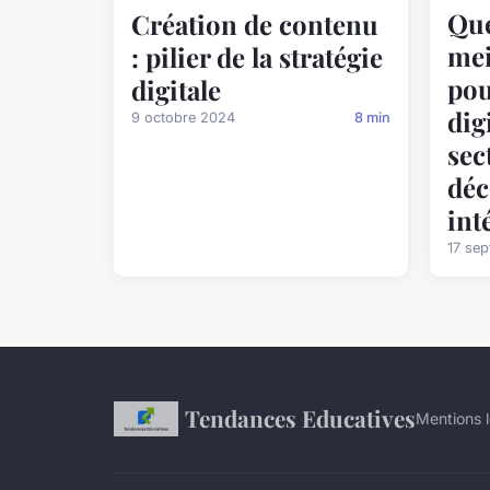
Que
Création de contenu
mei
: pilier de la stratégie
pou
digitale
dig
9 octobre 2024
8 min
sec
déc
int
17 se
Tendances Educatives
Mentions 