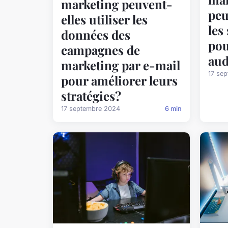
marketing peuvent-
peu
elles utiliser les
les
données des
pou
campagnes de
aud
marketing par e-mail
17 se
pour améliorer leurs
stratégies?
17 septembre 2024
6 min