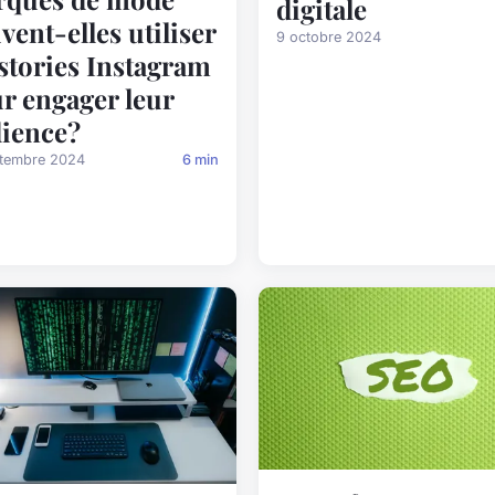
digitale
vent-elles utiliser
9 octobre 2024
 stories Instagram
r engager leur
ience?
ptembre 2024
6 min