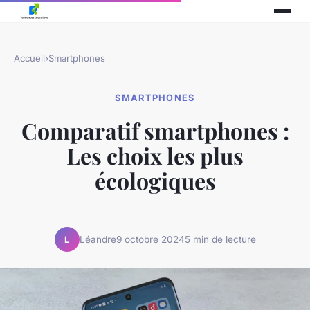
Accueil
›
Smartphones
SMARTPHONES
Comparatif smartphones :
Les choix les plus
écologiques
Léandre
9 octobre 2024
5 min de lecture
L